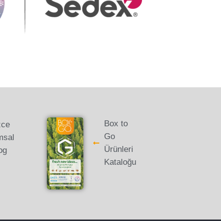
Box to
zce
Go
msal
Ürünleri
og
Kataloğu