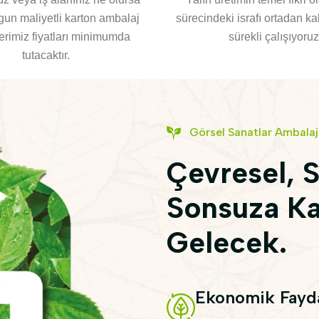
gun maliyetli karton ambalaj
sürecindeki israfı ortadan ka
rimiz fiyatları minimumda
sürekli çalışıyoruz
tutacaktır.
Görsel Sanatlar Ambala
Çevresel, S
Sonsuza Ka
Gelecek.
Ekonomik Fayda