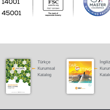
İngili
Türkçe
Kuru
Kurumsal
Katal
Katalog