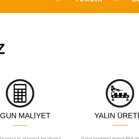
Z
GUN MALIYET
YALIN ÜRET
z veya iş alanınız ne olursa
Yalın üretimin temel fikri o