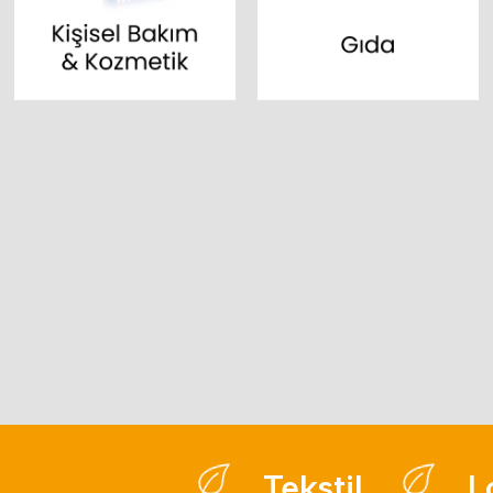
Tekstil
Look B