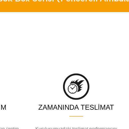
IM
ZAMANINDA TESLIMAT
lan üretim
Kuruluşumuzdaki teslimat performansını